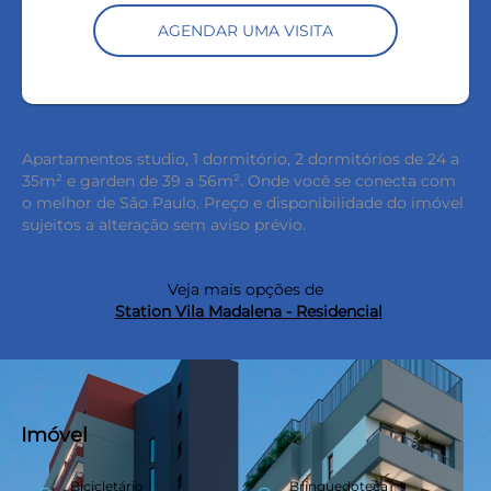
AGENDAR UMA VISITA
Apartamentos studio, 1 dormitório, 2 dormitórios de 24 a
35m² e garden de 39 a 56m². Onde você se conecta com
o melhor de São Paulo. Preço e disponibilidade do imóvel
sujeitos a alteração sem aviso prévio.
Veja mais opções de
Station Vila Madalena - Residencial
Imóvel
Bicicletário
Brinquedoteca