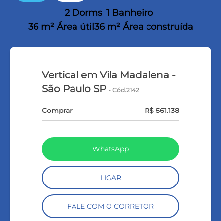
2 Dorms
1 Banheiro
36 m² Área útil
36 m² Área construída
Vertical em Vila Madalena -
São Paulo SP
- Cód.2142
Comprar
R$ 561.138
WhatsApp
LIGAR
FALE COM O CORRETOR