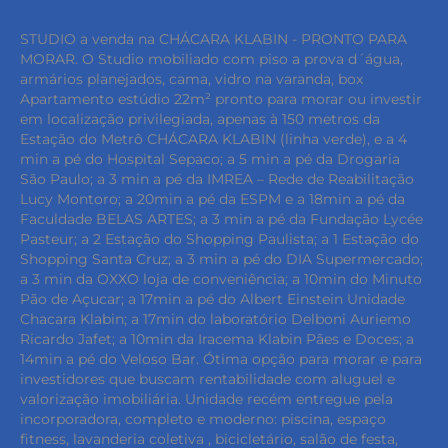
STUDIO a venda na CHÁCARA KLABIN - PRONTO PARA
MORAR. O Studio mobiliado com piso a prova d´água,
armários planejados, cama, vidro na varanda, box
Apartamento estúdio 22m² pronto para morar ou investir
em localização privilegiada, apenas à 150 metros da
Estação do Metrô CHÁCARA KLABIN (linha verde), e a 4
min a pé do Hospital Sepaco; a 5 min a pé da Drogaria
São Paulo; a 3 min a pé da IMREA – Rede de Reabilitação
Lucy Montoro; a 20min a pé da ESPM e a 18min a pé da
Faculdade BELAS ARTES; a 3 min a pé da Fundação Lycée
Pasteur; a 2 Estação do Shopping Paulista; a 1 Estação do
Shopping Santa Cruz; a 3 min a pé do DIA Supermercado;
a 3 min da OXXO loja de conveniência; a 10min do Minuto
Pão de Açucar; a 17min a pé do Albert Einstein Unidade
Chacara Klabin; a 17min do laboratório Delboni Auriemo
Ricardo Jafet; a 10min da Iracema Klabin Pães e Doces; a
14min a pé do Veloso Bar. Ótima opção para morar e para
investidores que buscam rentabilidade com aluguel e
keyboard_backspace
valorização imobiliária. Unidade recém entregue pela
incorporadora, completo e moderno: piscina, espaço
fitness, lavanderia coletiva , bicicletário, salão de festa,