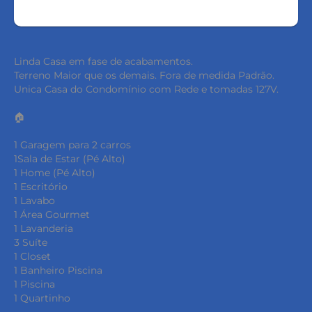
Linda Casa em fase de acabamentos.
Terreno Maior que os demais. Fora de medida Padrão.
Unica Casa do Condomínio com Rede e tomadas 127V.
🏠
1 Garagem para 2 carros
1Sala de Estar (Pé Alto)
1 Home (Pé Alto)
1 Escritório
1 Lavabo
1 Área Gourmet
1 Lavanderia
3 Suíte
1 Closet
1 Banheiro Piscina
1 Piscina
1 Quartinho