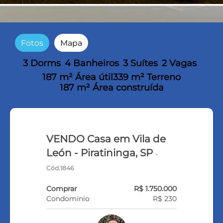
Fotos
Mapa
3 Dorms
4 Banheiros
3 Suítes
2 Vagas
187 m² Área útil
339 m² Terreno
187 m² Área construída
VENDO Casa em Vila de
León - Piratininga, SP
-
Cód.1846
Comprar
R$ 1.750.000
Condomínio
R$ 230