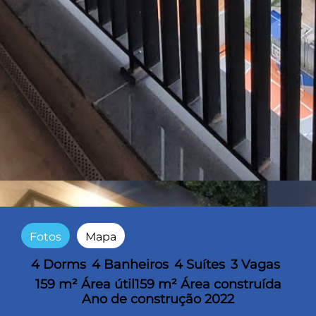
Fotos
Mapa
4 Dorms
4 Banheiros
4 Suítes
3 Vagas
159 m² Área útil
159 m² Área construída
Ano de construção 2022