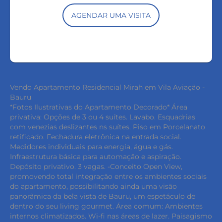
AGENDAR UMA VISITA
Vendo Apartamento Residencial Mirah em Vila Aviação -
Bauru
*Fotos Ilustrativas do Apartamento Decorado* Área
privativa: Opções de 3 ou 4 suítes. Lavabo. Esquadrias
com venezias deslizantes ns suítes. Piso em Porcelanato
retificado. Fechadura eletrônica na entrada social.
Medidores individuais para energia, água e gás.
Infraestrutura básica para automação e aspiração.
Depósito privativo. 3 vagas. -Conceito Open View,
promovendo total integração entre os ambientes sociais
do apartamento, possibilitando ainda uma visão
panorâmica da bela vista de Bauru, um espetáculo de
dentro do seu living gourmet. Área comum: Ambientes
internos climatizados. Wi-fi nas áreas de lazer. Paisagismo