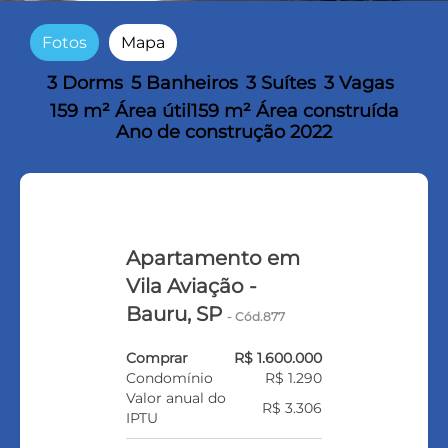
Fotos
Mapa
3 Dorms
5 Banheiros
3 Suítes
3 Vagas
159 m² Área útil
159 m² Área construída
Ano de construção 2022
Apartamento em
Vila Aviação -
Bauru, SP
- Cód.877
Comprar
R$ 1.600.000
Condomínio
R$ 1.290
Valor anual do
R$ 3.306
IPTU