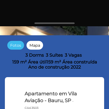
Fotos
Mapa
3 Dorms
3 Suítes
3 Vagas
159 m² Área útil
159 m² Área construída
Ano de construção 2022
Apartamento em Vila
Aviação - Bauru, SP
-
Cód.3503