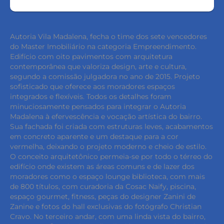
Autoria Vila Madalena, fecha o time dos sete vencedores
do Master Imobiliário na categoria Empreendimento.
Edifício com oito pavimentos com arquitetura
contemporânea que valoriza design, arte e cultura,
segundo a comissão julgadora no ano de 2015. Projeto
sofisticado que oferece aos moradores espaços
integrados e flexíveis. Todos os detalhes foram
minuciosamente pensados para integrar o Autoria
Madalena à efervescência e vocação artística do bairro.
Sua fachada foi criada com estruturas leves, acabamentos
em concreto aparente e um destaque para a cor
vermelha, deixando o projeto moderno e cheio de estilo.
O conceito arquitetônico permeia-se por todo o térreo do
edifício onde existem as áreas comuns e de lazer dos
moradores como o espaço lounge biblioteca, com mais
de 800 títulos, com curadoria da Cosac Naify, piscina,
espaço gourmet, fitness, peças do designer Zanini de
Zanine e fotos do hall exclusivas do fotógrafo Christian
Cravo. No terceiro andar, com uma linda vista do bairro,