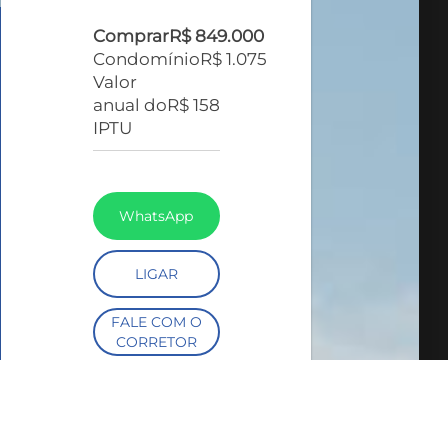
Comprar
R$ 849.000
Condomínio
R$ 1.075
Valor
anual do
R$ 158
IPTU
WhatsApp
LIGAR
FALE COM O
CORRETOR
AGENDAR UMA
VISITA