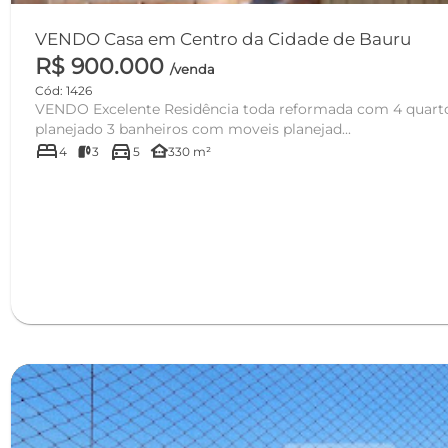
VENDO Casa em Centro da Cidade de Bauru
R$ 900.000
/venda
Cód: 1426
VENDO Excelente Residência toda reformada com 4 quartos todos com moveis
planejado 3 banheiros com moveis planejad...
bed
directions_car
other_houses
4
3
5
330 m²