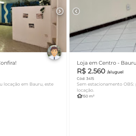
chevron_right
chevron_left
onfira!
Loja em Centro - Baur
R$ 2.560
/aluguel
Cód: 3415
u locação em Bauru, este
Sem estacionamento OBS: proprietária paga somente o1º aluguel e administra a
locação.
other_houses
150 m²