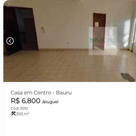
chevron_left
Casa em Centro - Bauru
R$ 6.800
/aluguel
Cód: 3012
construction
350 m²