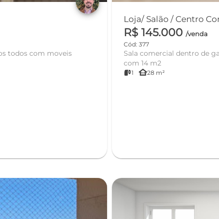
Loja/ Salão / Centro C
R$ 145.000
/venda
Cód: 377
Sala comercial dentro de g
com 14 m2
other_houses
1
28 m²