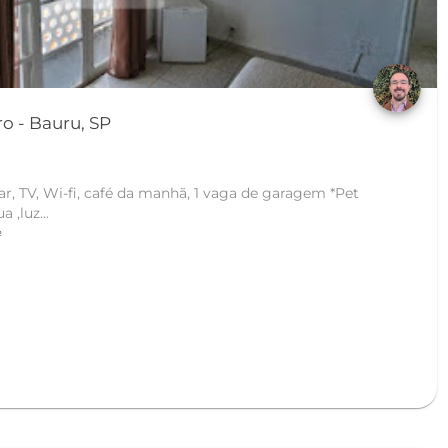
o - Bauru, SP
gua ,luz...
²