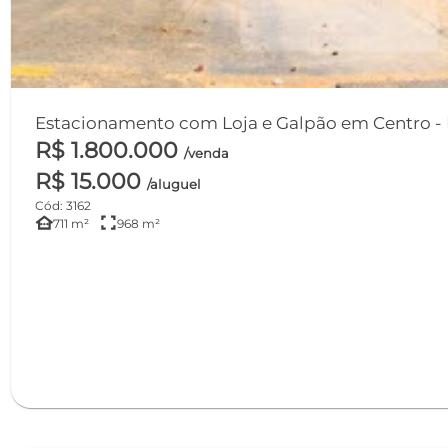
Es
R$ 1.800.000
/venda
R$ 15.000
/aluguel
Cód: 3162
other_houses
fullscreen
711 m²
968 m²