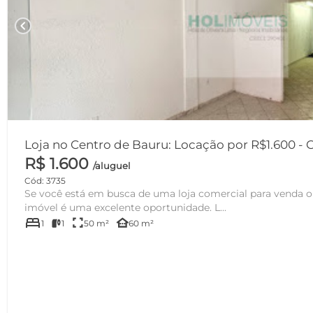
chevron_left
Loja no Centro de Bauru: Locação por R$1.600 - C
R$ 1.600
/aluguel
Cód: 3735
Se você está em busca de uma loja comercial para venda o
imóvel é uma excelente oportunidade. L...
bed
fullscreen
other_houses
1
1
50 m²
60 m²