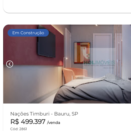
Em Construção
chevron_left
Nações Timburi - Bauru, SP
R$ 499.397
/venda
Cód: 2861