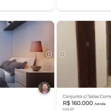
chevron_right
chevron_left
Conjunto c/ Salas Com
R$ 160.000
/venda
Cód: 67