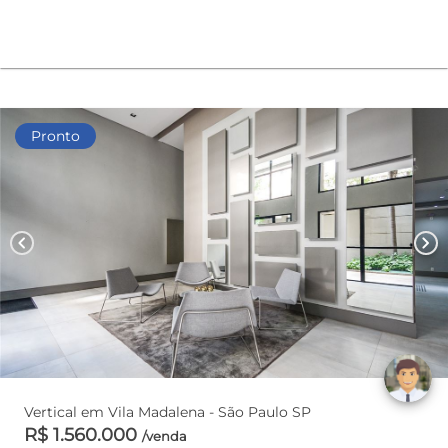
Pronto
chevron_left
chevron_right
Vertical em Vila Madalena - São Paulo SP
R$ 1.560.000
/venda