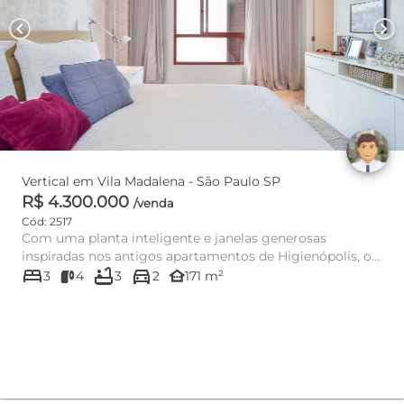
chevron_left
chevron_right
Vertical em Vila Madalena - São Paulo SP
R$ 4.300.000
/venda
Cód: 2517
Com uma planta inteligente e janelas generosas
inspiradas nos antigos apartamentos de Higienópolis, o
bed
bathtub
directions_car
condomínio Alba é ...
other_houses
3
4
3
2
171 m²