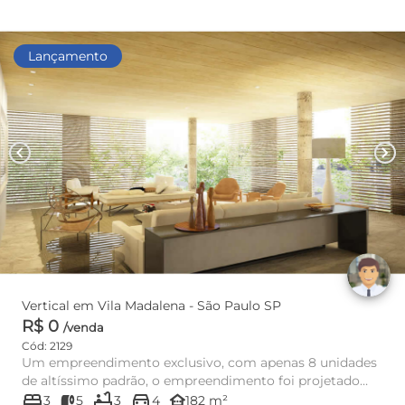
Lançamento
chevron_left
chevron_right
Vertical em Vila Madalena - São Paulo SP
R$ 0
/venda
Cód: 2129
Um empreendimento exclusivo, com apenas 8 unidades
de altíssimo padrão, o empreendimento foi projetado
bed
bathtub
directions_car
por um arquiteto ...
other_houses
3
5
3
4
182 m²