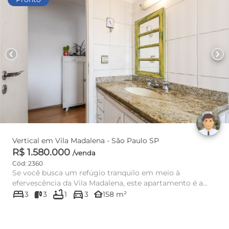
chevron_left
chevron_right
Vertical em Vila Madalena - São Paulo SP
R$ 1.580.000
/venda
Cód: 2360
Se você busca um refúgio tranquilo em meio à
efervescência da Vila Madalena, este apartamento é a
bed
bathtub
directions_car
resposta aos seus dese...
other_houses
3
3
1
3
158 m²