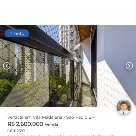
Pronto
chevron_left
chevron_right
Vertical em Vila Madalena - São Paulo SP
R$ 2.600.000
/venda
Cód: 2393