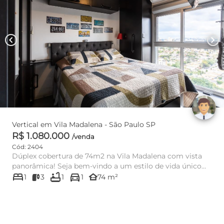
chevron_left
chevron_right
Vertical em Vila Madalena - São Paulo SP
R$ 1.080.000
/venda
Cód: 2404
Dúplex cobertura de 74m2 na Vila Madalena com vista
panorâmica! Seja bem-vindo a um estilo de vida único
bed
bathtub
directions_car
neste encantado...
other_houses
1
3
1
1
74 m²