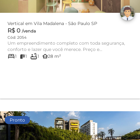
Vertical em Vila Madalena - São Paulo SP
R$ 0
/venda
Cód: 2054
Um empreendimento completo com toda segurança,
conforto e lazer que você merece. Preço e
bed
bathtub
disponibilidade do imóvel sujei...
other_houses
1
1
1
28 m²
Pronto