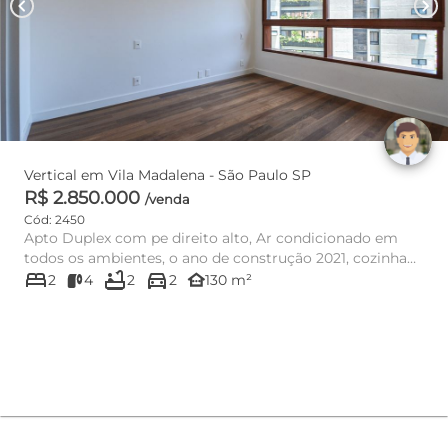
chevron_left
chevron_right
Vertical em Vila Madalena - São Paulo SP
R$ 2.850.000
/venda
Cód: 2450
Apto Duplex com pe direito alto, Ar condicionado em
todos os ambientes, o ano de construção 2021, cozinha
bed
bathtub
directions_car
integrada, lav...
other_houses
2
4
2
2
130 m²