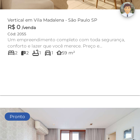
Vertical em Vila Madalena - São Paulo SP
R$ 0
/venda
Cód: 2055
Um empreendimento completo com toda segurança,
conforto e lazer que você merece. Preço e
bed
bathtub
directions_car
disponibilidade do imóvel sujei...
other_houses
2
2
1
1
59 m²
Pronto