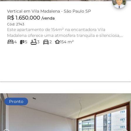
Vertical em Vila Madalena - São Paulo SP
R$ 1.650.000
/venda
Cód: 2743
Este apartamento de 154m² na encantadora Vila
Madalena oferece uma atmosfera tranquila e silenciosa,
bed
bathtub
directions_car
apesar de sua local...
other_houses
4
5
3
2
154 m²
Pronto