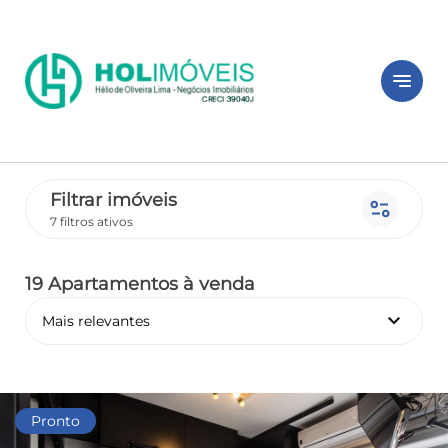
notes
Filtrar imóveis
page_info
7 filtros ativos
19 Apartamentos
à venda
keyboard_arrow_down
Mais relevantes
Pronto