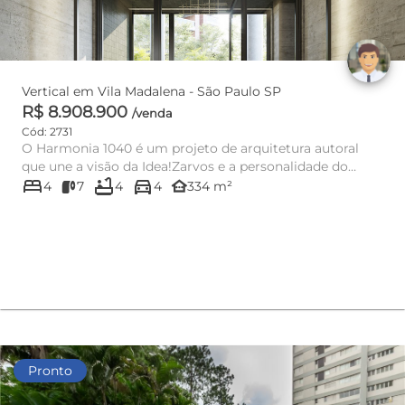
Vertical em Vila Madalena - São Paulo SP
R$ 8.908.900
/venda
Cód: 2731
O Harmonia 1040 é um projeto de arquitetura autoral
que une a visão da Idea!Zarvos e a personalidade do
bed
bathtub
directions_car
Carvalho Araújo....
other_houses
4
7
4
4
334 m²
Pronto