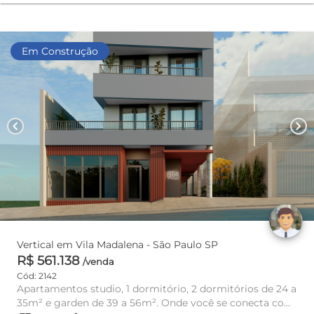
Em Construção
chevron_left
chevron_right
Vertical em Vila Madalena - São Paulo SP
R$ 561.138
/venda
Cód: 2142
Apartamentos studio, 1 dormitório, 2 dormitórios de 24 a
35m² e garden de 39 a 56m². Onde você se conecta com