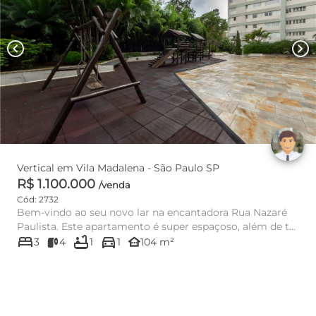
chevron_left
chevron_right
Vertical em Vila Madalena - São Paulo SP
R$ 1.100.000
/venda
Cód: 2732
Bem-vindo ao seu novo lar na encantadora Rua Nazaré
Paulista. Este apartamento é super espaçoso, além de ter
bed
bathtub
directions_car
uma excelen...
other_houses
3
4
1
1
104 m²