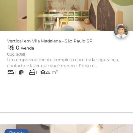
Vertical em Vila Madalena - São Paulo SP
R$ 0
/venda
Cód: 2068
Um empreendimento completo com toda segurança,
conforto e lazer que você merece. Preço e
bed
bathtub
disponibilidade do imóvel sujei...
other_houses
1
1
1
28 m²
Pronto