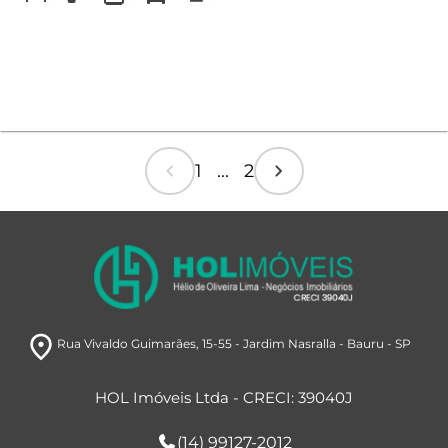
chevron_left
chevron_right
1 ... 2
room
Rua Vivaldo Guimarães
, 15-55
- Jardim Nasralla
- Bauru
- SP
HOL Imóveis Ltda - CRECI: 39040J
(14) 99127-2012