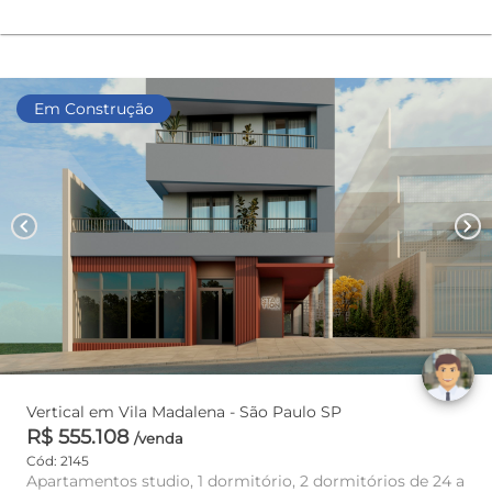
Em Construção
chevron_left
chevron_right
Vertical em Vila Madalena - São Paulo SP
R$ 555.108
/venda
Cód: 2145
Apartamentos studio, 1 dormitório, 2 dormitórios de 24 a