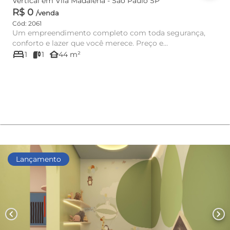
Vertical em Vila Madalena - São Paulo SP
R$ 0
/venda
Cód: 2061
Um empreendimento completo com toda segurança,
conforto e lazer que você merece. Preço e
bed
disponibilidade do imóvel sujei...
other_houses
1
1
44 m²
Lançamento
chevron_left
chevron_right