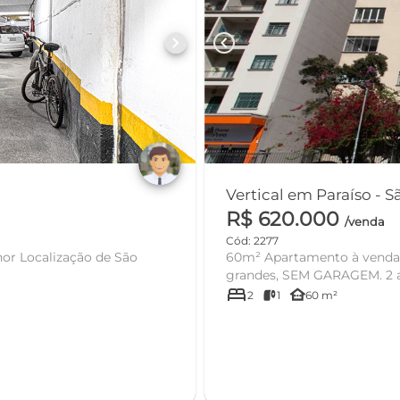
chevron_right
chevron_left
Vertical em Paraíso - 
R$ 620.000
/venda
Cód: 2277
or Localização de São
60m² Apartamento à venda no
grandes, SEM GARAGEM. 2 
bed
other_houses
2
1
60 m²