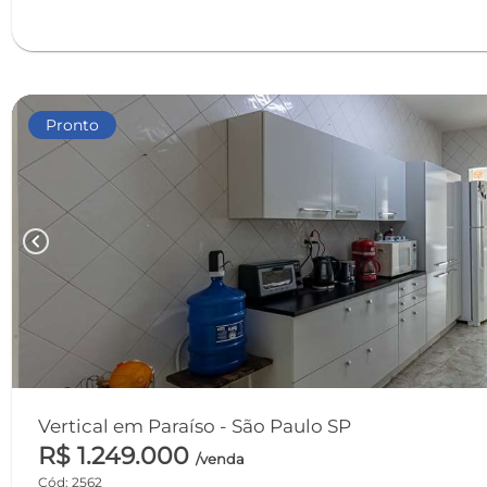
Pronto
chevron_left
Vertical em Paraíso - São Paulo SP
R$ 1.249.000
/venda
Cód: 2562