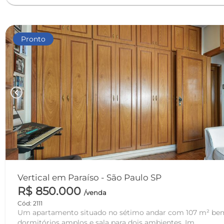
Pronto
chevron_left
Vertical em Paraíso - São Paulo SP
R$ 850.000
/venda
Cód: 2111
Um apartamento situado no sétimo andar com 107 m² bem
dormitórios amplos e sala para dois ambientes. Im...