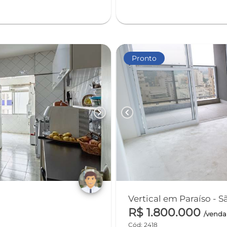
Pronto
chevron_right
chevron_left
Vertical em Paraíso - 
R$ 1.800.000
/venda
Cód: 2418