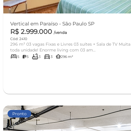
Vertical em Paraíso - São Paulo SP
R$ 2.999.000
/venda
Cód: 2410
296 m² 03 vagas Fixas e Livres 03 suítes + Sala de TV Muita
toda unidade! Enorme living com 03 am...
bed
bathtub
directions_car
other_houses
5
5
3
3
296 m²
Pronto