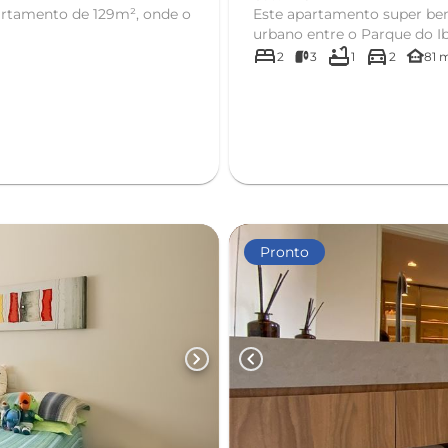
artamento de 129m², onde o
Este apartamento super bem
urbano entre o Parque do Ibi
bed
bathtub
directions_car
other_houses
2
3
1
2
81 
Pronto
chevron_right
chevron_left