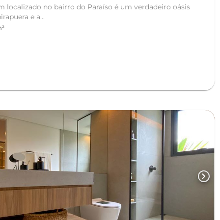
 localizado no bairro do Paraíso é um verdadeiro oásis
rapuera e a...
m²
chevron_right