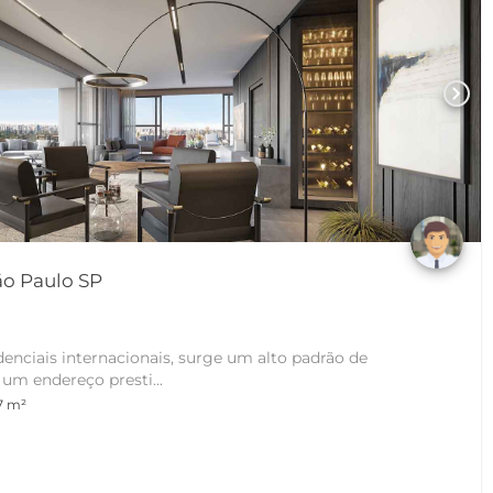
chevron_right
São Paulo SP
denciais internacionais, surge um alto padrão de
um endereço presti...
7 m²