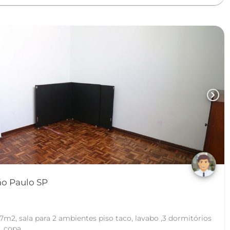
chevron_right
São Paulo SP
m2, sala para 2 ambientes piso taco, lavabo ,3 dormitórios
copa, ...