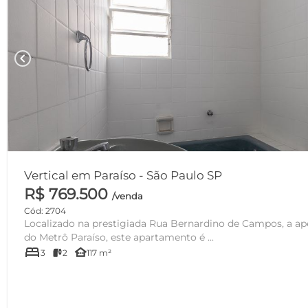
chevron_left
Vertical em Paraíso - São Paulo SP
R$ 769.500
/venda
Cód: 2704
Localizado na prestigiada Rua Bernardino de Campos, a a
do Metrô Paraíso, este apartamento é ...
bed
other_houses
3
2
117 m²