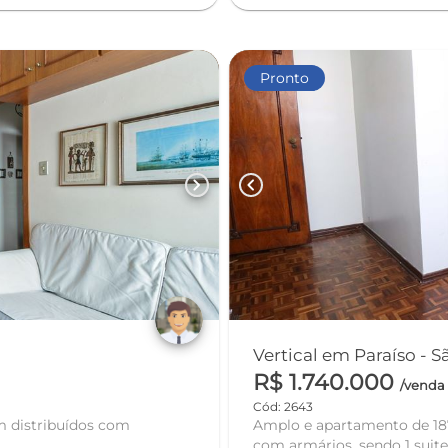
Pronto
chevron_right
chevron_left
Vertical em Paraíso - 
R$ 1.740.000
/venda
Cód: 2643
 distribuídos com
Amplo e apartamento de 187
com armários, sendo 1 suite, 