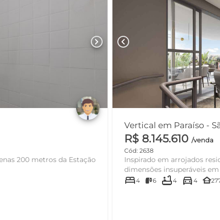
chevron_right
chevron_left
Vertical em Paraíso - 
R$ 8.145.610
/venda
Cód: 2638
penas 200 metros da Estação
Inspirado em arrojados resi
dimensões insuperáveis em 
bed
bathtub
directions_car
other_houses
4
6
4
4
27