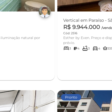
Vertical em Paraíso - 
R$ 9.944.000
/vend
Cód: 2516
 iluminação natural por
Esther by Even. Preço e dis
prévio.
bed
bathtub
directions_car
other_houses
3
4
3
4
33
Pronto