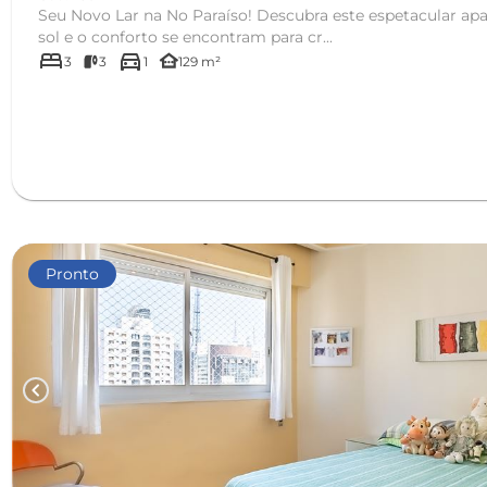
Seu Novo Lar na No Paraíso! Descubra este espetacular ap
sol e o conforto se encontram para cr...
bed
directions_car
other_houses
3
3
1
129 m²
Pronto
chevron_left