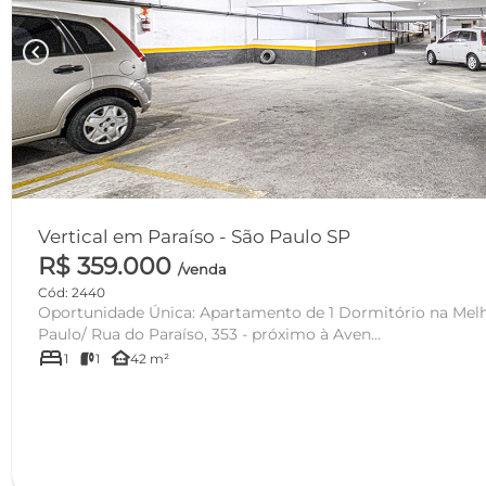
chevron_left
Vertical em Paraíso - São Paulo SP
R$ 359.000
/venda
Cód: 2440
Oportunidade Única: Apartamento de 1 Dormitório na Melh
Paulo/ Rua do Paraíso, 353 - próximo à Aven...
bed
other_houses
1
1
42 m²