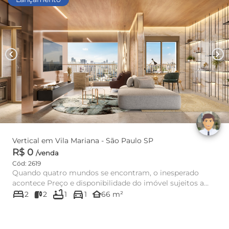
chevron_left
chevron_right
Vertical em Vila Mariana - São Paulo SP
R$ 0
/venda
Cód: 2619
Quando quatro mundos se encontram, o inesperado
acontece Preço e disponibilidade do imóvel sujeitos a
bed
bathtub
directions_car
alteração sem avis...
other_houses
2
2
1
1
66 m²