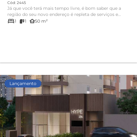
Cód: 2445
Já que você terá mais tempo livre, é bom saber que a
região do seu novo endereço é repleta de serviços e
bed
comércio, como ...
other_houses
1
1
50 m²
Lançamento