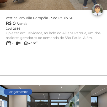
Vertical em Vila Pompéia - São Paulo SP
R$ 0
/venda
Cód: 2686
Up é ter exclusividade, ao lado do Allianz Parque, um dos
maiores geradores de demanda de São Paulo. Além
bed
disso, é estar...
other_houses
2
1
47 m²
Lançamento