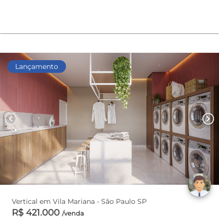
Lançamento
chevron_left
chevron_right
Vertical em Vila Mariana - São Paulo SP
R$ 421.000
/venda