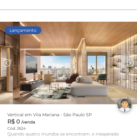
Lançamento
chevron_left
chevron_right
Vertical em Vila Mariana - São Paulo SP
R$ 0
/venda
Cód: 2624
Quando quatro mundos se encontram, o inesperado