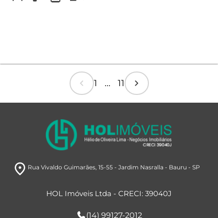
chevron_left
chevron_right
1 ... 11
room
Rua Vivaldo Guimarães
, 15-55
- Jardim Nasralla
- Bauru
- SP
HOL Imóveis Ltda - CRECI: 39040J
(14) 99127-2012