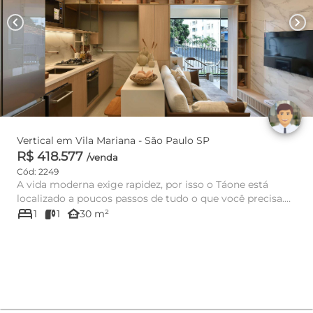
chevron_left
chevron_right
Vertical em Vila Mariana - São Paulo SP
R$ 418.577
/venda
Cód: 2249
A vida moderna exige rapidez, por isso o Táone está
localizado a poucos passos de tudo o que você precisa.
bed
No coração de...
other_houses
1
1
30 m²