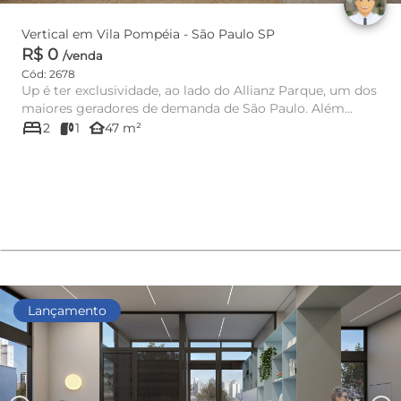
Vertical em Vila Pompéia - São Paulo SP
R$ 0
/venda
Cód: 2678
Up é ter exclusividade, ao lado do Allianz Parque, um dos
maiores geradores de demanda de São Paulo. Além
bed
disso, é estar...
other_houses
2
1
47 m²
Lançamento