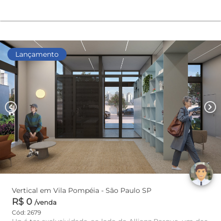
Lançamento
chevron_left
chevron_right
Vertical em Vila Pompéia - São Paulo SP
R$ 0
/venda
Cód: 2679