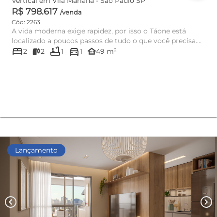
Vertical em Vila Mariana - São Paulo SP
R$ 798.617
/venda
Cód: 2263
A vida moderna exige rapidez, por isso o Táone está
localizado a poucos passos de tudo o que você precisa.
bed
bathtub
directions_car
No coração de...
other_houses
2
2
1
1
49 m²
Lançamento
chevron_left
chevron_right