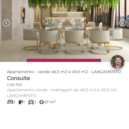
chevron_left
chevron_right
Apartamento - vende 46,5 m2 e 49,5 m2 - LANÇAMENTO
Consulte
Cód: 534
Apartamento vende - metragem de 46,5 m2 e 49,5 m2 -
LANÇAMENTO
bed
directions_car
other_houses
1
1
1
47 m²