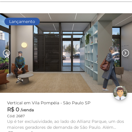
Lançamento
chevron_left
chevron_right
Vertical em Vila Pompéia - São Paulo SP
R$ 0
/venda
Cód: 2687
Up é ter exclusividade, ao lado do Allianz Parque, um dos
maiores geradores de demanda de São Paulo. Além