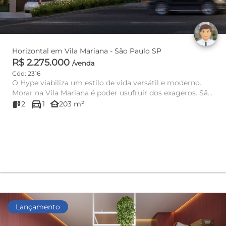
Horizontal em Vila Mariana - São Paulo SP
R$ 2.275.000
/venda
Cód: 2316
O Hype viabiliza um estilo de vida versátil e moderno.
Morar na Vila Mariana é poder usufruir dos exageros. São
directions_car
inúmeras...
other_houses
2
1
203 m²
Lançamento