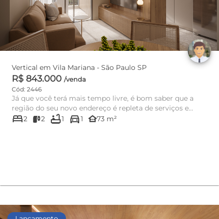
Vertical em Vila Mariana - São Paulo SP
R$ 843.000
/venda
Cód: 2446
Já que você terá mais tempo livre, é bom saber que a
região do seu novo endereço é repleta de serviços e
bed
bathtub
directions_car
comércio, como ...
other_houses
2
2
1
1
73 m²
Lançamento