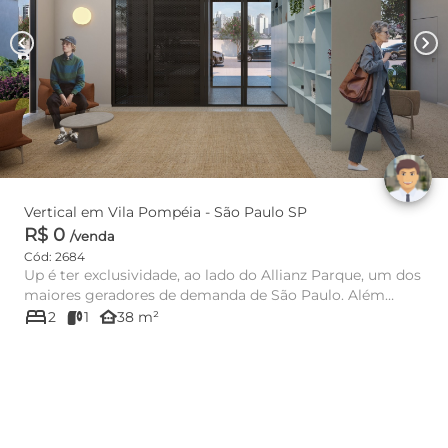
chevron_left
chevron_right
Vertical em Vila Pompéia - São Paulo SP
R$ 0
/venda
Cód: 2684
Up é ter exclusividade, ao lado do Allianz Parque, um dos
maiores geradores de demanda de São Paulo. Além
bed
disso, é estar...
other_houses
2
1
38 m²