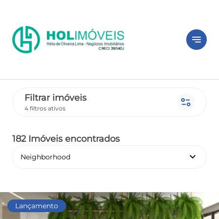
notes
Filtrar imóveis
page_info
4 filtros ativos
182 Imóveis encontrados
keyboard_arrow_down
Neighborhood
Lançamento