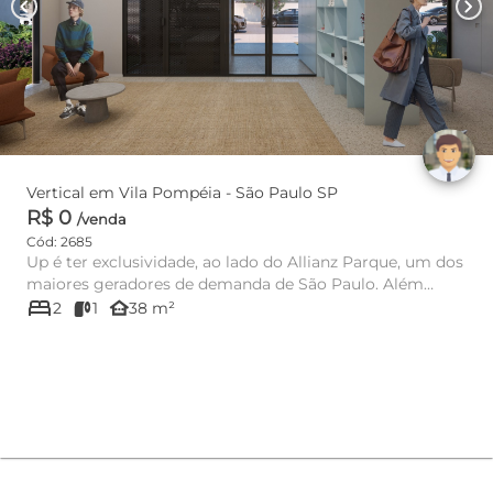
chevron_left
chevron_right
Vertical em Vila Pompéia - São Paulo SP
R$ 0
/venda
Cód: 2685
Up é ter exclusividade, ao lado do Allianz Parque, um dos
maiores geradores de demanda de São Paulo. Além
bed
disso, é estar...
other_houses
2
1
38 m²