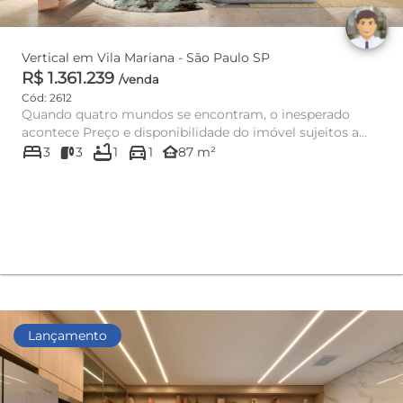
Vertical em Vila Mariana - São Paulo SP
R$ 1.361.239
/venda
Cód: 2612
Quando quatro mundos se encontram, o inesperado
acontece Preço e disponibilidade do imóvel sujeitos a
bed
bathtub
directions_car
alteração sem avis...
other_houses
3
3
1
1
87 m²
Lançamento